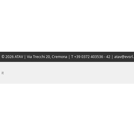
© 2026 ATAV | Via Trecchi 20, Cremona | T +39 0372 403536 - 42 |
atav@evsrl.
it